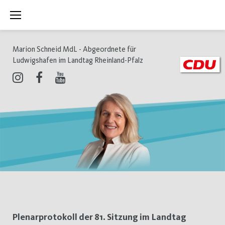
Zum
Inhalt
springen
Marion Schneid MdL - Abgeordnete für
Ludwigshafen im Landtag Rheinland-Pfalz
Instagram
Facebook
Youtube
Tag:
Plenarprotokoll der 81. Sitzung im Landtag