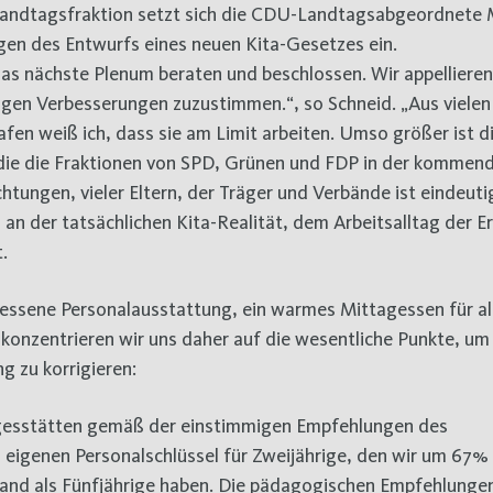
gen des Entwurfs eines neuen Kita-Gesetzes ein.
s nächste Plenum beraten und beschlossen. Wir appellieren
en Verbesserungen zuzustimmen.“, so Schneid. „Aus vielen
fen weiß ich, dass sie am Limit arbeiten. Umso größer ist d
 die die Fraktionen von SPD, Grünen und FDP in der komme
chtungen, vieler Eltern, der Träger und Verbände ist eindeutig
an der tatsächlichen Kita-Realität, dem Arbeitsalltag der E
.
messene Personalausstattung, ein warmes Mittagessen für al
onzentrieren wir uns daher auf die wesentliche Punkte, um
 zu korrigieren:
agesstätten gemäß der einstimmigen Empfehlungen des
eigenen Personalschlüssel für Zweijährige, den wir um 67%
wand als Fünfjährige haben. Die pädagogischen Empfehlunge