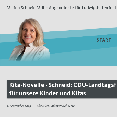
Zum
Marion Schneid MdL - Abgeordnete für Ludwigshafen im L
Inhalt
springen
START
Kita-Novelle - Schneid: CDU-Landtags
für unsere Kinder und Kitas
9. September 2019
Aktuelles
,
Infomaterial
,
News