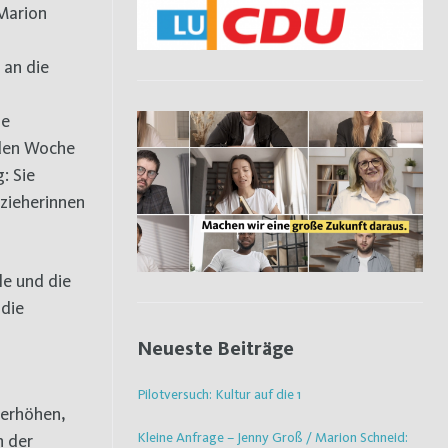
 an die
ie
nden Woche
: Sie
rzieherinnen
le und die
 die
Neueste Beiträge
Pilotversuch: Kultur auf die 1
 erhöhen,
Kleine Anfrage – Jenny Groß / Marion Schneid:
n der