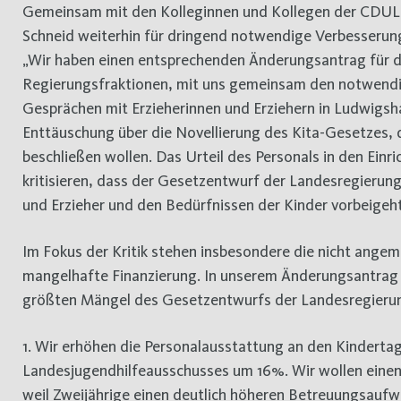
Gemeinsam mit den Kolleginnen und Kollegen der CDULandtagsfraktion setzt sich die CDU-Landtagsabgeordnete Marion
Schneid weiterhin für dringend notwendige Verbesserun
„Wir haben einen entsprechenden Änderungsantrag für da
Regierungsfraktionen, mit uns gemeinsam den notwendig
Gesprächen mit Erzieherinnen und Erziehern in Ludwigsha
Enttäuschung über die Novellierung des Kita-Gesetzes,
beschließen wollen. Das Urteil des Personals in den Einri
kritisieren, dass der Gesetzentwurf der Landesregierung 
und Erzieher und den Bedürfnissen der Kinder vorbeigeht
Im Fokus der Kritik stehen insbesondere die nicht ange
mangelhafte Finanzierung. In unserem Änderungsantrag k
größten Mängel des Gesetzentwurfs der Landesregierung
1. Wir erhöhen die Personalausstattung an den Kindert
Landesjugendhilfeausschusses um 16%. Wir wollen einen 
weil Zweijährige einen deutlich höheren Betreuungsauf