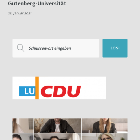
Gutenberg-Universität
23.
23. Januar 2021
Januar
2021
Suchen
LOS!
nach: