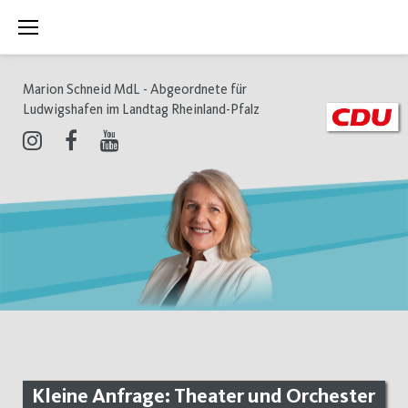
Zum
Inhalt
springen
Marion Schneid MdL - Abgeordnete für
Ludwigshafen im Landtag Rheinland-Pfalz
Instagram
Facebook
Youtube
Kleine Anfrage: Theater und Orchester