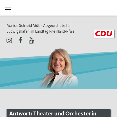
Zum
Inhalt
springen
Marion Schneid MdL - Abgeordnete für
Ludwigshafen im Landtag Rheinland-Pfalz
Instagram
Facebook
Youtube
Antwort: Theater und Orchester in