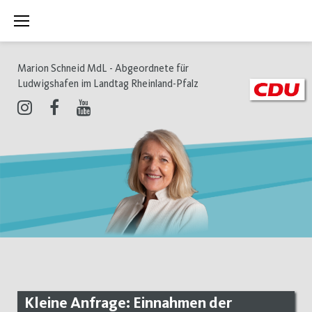
Zum
Inhalt
springen
Marion Schneid MdL - Abgeordnete für
Ludwigshafen im Landtag Rheinland-Pfalz
Instagram
Facebook
Youtube
Kleine Anfrage: Einnahmen der