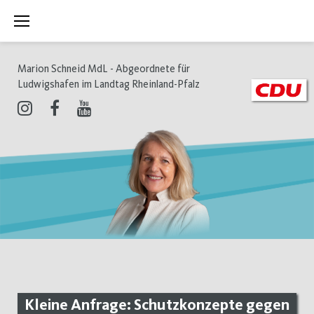
Zum
Inhalt
springen
Marion Schneid MdL - Abgeordnete für
Ludwigshafen im Landtag Rheinland-Pfalz
Instagram
Facebook
Youtube
Kleine Anfrage: Schutzkonzepte gegen