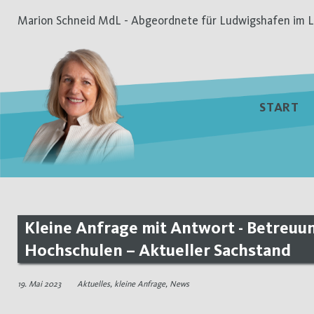
Zum
Marion Schneid MdL - Abgeordnete für Ludwigshafen im L
Inhalt
springen
START
Kleine Anfrage mit Antwort - Betreuun
Hochschulen – Aktueller Sachstand
19. Mai 2023
Aktuelles
,
kleine Anfrage
,
News