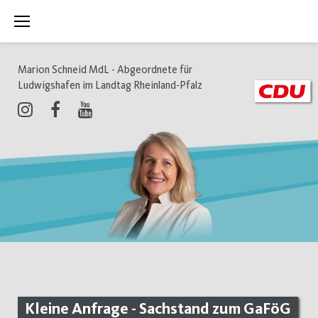
Zum
Inhalt
springen
Marion Schneid MdL - Abgeordnete für
Ludwigshafen im Landtag Rheinland-Pfalz
Instagram
Facebook
Youtube
Kleine Anfrage - Sachstand zum GaFöG