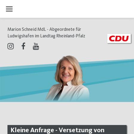
Zum
Inhalt
springen
Marion Schneid MdL - Abgeordnete für
Ludwigshafen im Landtag Rheinland-Pfalz
Instagram
Facebook
Youtube
Kleine Anfrage - Versetzung von