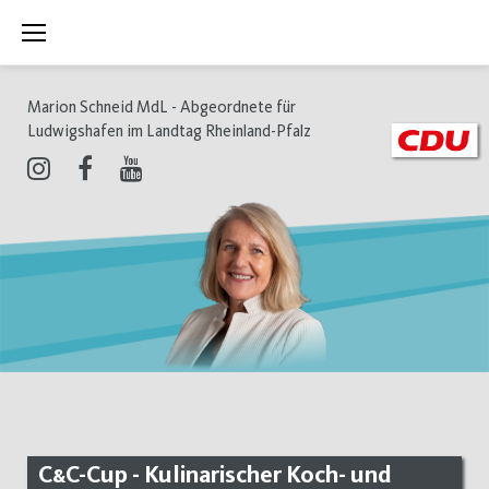
Zum
Inhalt
springen
Marion Schneid MdL - Abgeordnete für
Ludwigshafen im Landtag Rheinland-Pfalz
Instagram
Facebook
Youtube
C&C-Cup - Kulinarischer Koch- und