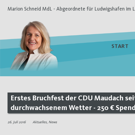
Zum
Marion Schneid MdL - Abgeordnete für Ludwigshafen im L
Inhalt
springen
START
Erstes Bruchfest der CDU Maudach seit 
durchwachsenem Wetter - 250 € Spen
26. Juli 2016
Aktuelles
,
News