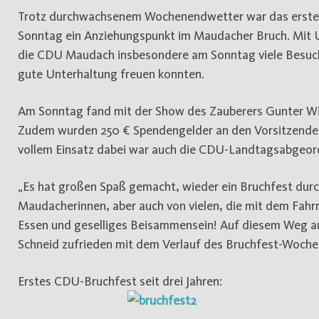
Trotz durchwachsenem Wochenendwetter war das erste Bruchfest der CDU Maudach nach über drei Jahren am Samstag und
Sonntag ein Anziehungspunkt im Maudacher Bruch. Mit 
die CDU Maudach insbesondere am Sonntag viele Besucher
gute Unterhaltung freuen konnten.
Am Sonntag fand mit der Show des Zauberers Gunter Win
Zudem wurden 250 € Spendengelder an den Vorsitzenden
vollem Einsatz dabei war auch die CDU-Landtagsabgeor
„Es hat großen Spaß gemacht, wieder ein Bruchfest durch
Maudacherinnen, aber auch von vielen, die mit dem Fah
Essen und geselliges Beisammensein! Auf diesem Weg auch
Schneid zufrieden mit dem Verlauf des Bruchfest-Woch
Erstes CDU-Bruchfest seit drei Jahren: