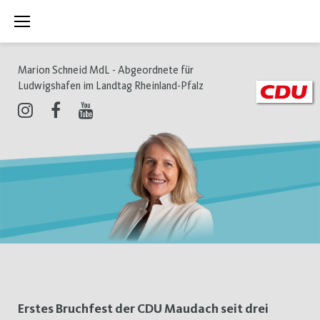
Zum
Inhalt
springen
Marion Schneid MdL - Abgeordnete für
Ludwigshafen im Landtag Rheinland-Pfalz
Instagram
Facebook
Youtube
Schlagwort:
Erstes Bruchfest der CDU Maudach seit drei