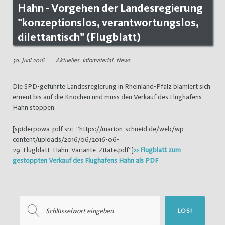
Hahn - Vorgehen der Landesregierung
"konzeptionslos, verantwortungslos,
dilettantisch" (Flugblatt)
30. Juni 2016
Aktuelles
,
Infomaterial
,
News
Die SPD-geführte Landesregierung in Rheinland-Pfalz blamiert sich
erneut bis auf die Knochen und muss den Verkauf des Flughafens
Hahn stoppen.
[spiderpowa-pdf src=“https://marion-schneid.de/web/wp-
content/uploads/2016/06/2016-06-
29_Flugblatt_Hahn_Variante_Zitate.pdf“]
>> Flugblatt zum
gestoppten Verkauf des Flughafens Hahn als PDF
Suchen
LOS!
nach: