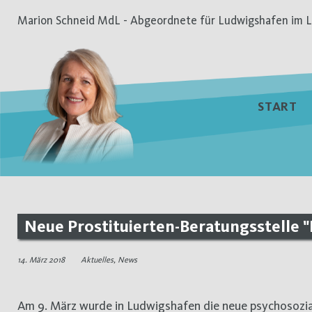
Zum
Marion Schneid MdL - Abgeordnete für Ludwigshafen im L
Inhalt
springen
START
Neue Prostituierten-Beratungsstelle "
14. März 2018
Aktuelles
,
News
Am 9. März wurde in Ludwigshafen die neue psychosoziale Beratungsstelle für Prostituierte „Luna LU“ eröffnet. „Luna LU“