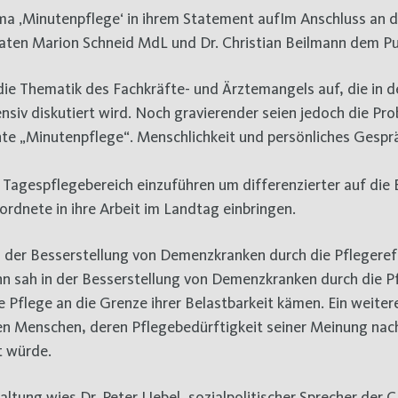
a ‚Minutenpflege‘ in ihrem Statement aufIm Anschluss an 
aten Marion Schneid MdL und Dr. Christian Beilmann dem Pu
ie Thematik des Fachkräfte- und Ärztemangels auf, die in d
nsiv diskutiert wird. Noch gravierender seien jedoch die Pr
annte „Minutenpflege“. Menschlichkeit und persönliches Gespr
Tagespflegebereich einzuführen um differenzierter auf die 
ordnete in ihre Arbeit im Landtag einbringen.
t in der Besserstellung von Demenzkranken durch die Pflegere
ann sah in der Besserstellung von Demenzkranken durch die 
ie Pflege an die Grenze ihrer Belastbarkeit kämen. Ein weiter
en Menschen, deren Pflegebedürftigkeit seiner Meinung na
t würde.
ltung wies Dr. Peter Uebel, sozialpolitischer Sprecher der 