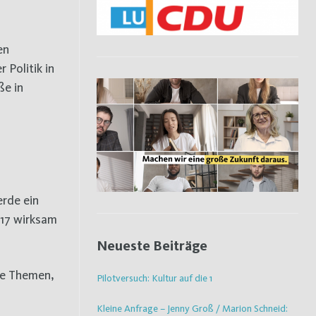
en
Politik in
ße in
erde ein
017 wirksam
Neueste Beiträge
re Themen,
Pilotversuch: Kultur auf die 1
Kleine Anfrage – Jenny Groß / Marion Schneid: