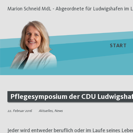
Zum
Marion Schneid MdL - Abgeordnete für Ludwigshafen im L
Inhalt
springen
START
Pflegesymposium der CDU Ludwigshafe
22. Februar 2016
Aktuelles
,
News
Jeder wird entweder beruflich oder im Laufe seines Lebens durch eigenen Bedarf oder durch kranke Angehörige mit vielen