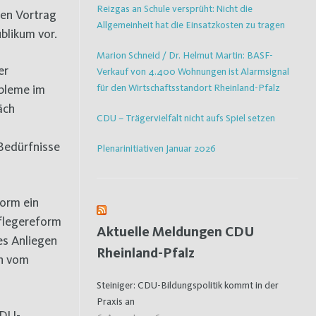
Reizgas an Schule versprüht: Nicht die
den Vortrag
Allgemeinheit hat die Einsatzkosten zu tragen
blikum vor.
Marion Schneid / Dr. Helmut Martin: BASF-
er
Verkauf von 4.400 Wohnungen ist Alarmsignal
für den Wirtschaftsstandort Rheinland-Pfalz
obleme im
äch
CDU – Trägervielfalt nicht aufs Spiel setzen
Bedürfnisse
Plenarinitiativen Januar 2026
form ein
Pflegereform
Aktuelle Meldungen CDU
es Anliegen
Rheinland-Pfalz
ch vom
Steiniger: CDU-Bildungspolitik kommt in der
Praxis an
CDU-