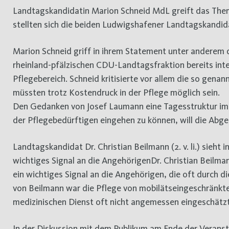
Landtagskandidatin Marion Schneid MdL greift das Them
stellten sich die beiden Ludwigshafener Landtagskandid
Marion Schneid griff in ihrem Statement unter anderem d
rheinland-pfälzischen CDU-Landtagsfraktion bereits inte
Pflegebereich. Schneid kritisierte vor allem die so gen
müssten trotz Kostendruck in der Pflege möglich sein.
Den Gedanken von Josef Laumann eine Tagesstruktur im 
der Pflegebedürftigen eingehen zu können, will die Abge
Landtagskandidat Dr. Christian Beilmann (2. v. li.) sieh
wichtiges Signal an die AngehörigenDr. Christian Beilm
ein wichtiges Signal an die Angehörigen, die oft durch d
von Beilmann war die Pflege von mobilätseingeschränkt
medizinischen Dienst oft nicht angemessen eingeschätz
In der Diskussion mit dem Publikum am Ende der Veransta