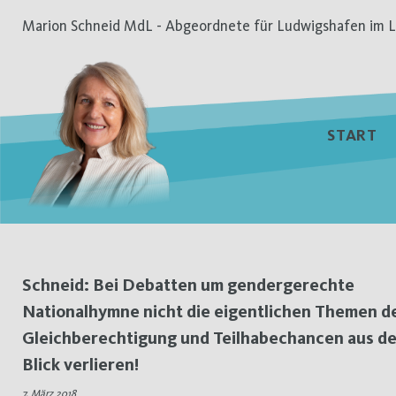
Zum
Marion Schneid MdL - Abgeordnete für Ludwigshafen im L
Inhalt
springen
START
Schlagwort:
Schneid: Bei Debatten um gendergerechte
Nationalhymne nicht die eigentlichen Themen d
Frauentag
Gleichberechtigung und Teilhabechancen aus d
Blick verlieren!
7. März 2018