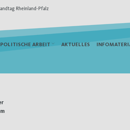
andtag Rheinland-Pfalz
POLITISCHE ARBEIT
AKTUELLES
INFOMATERI
er
em