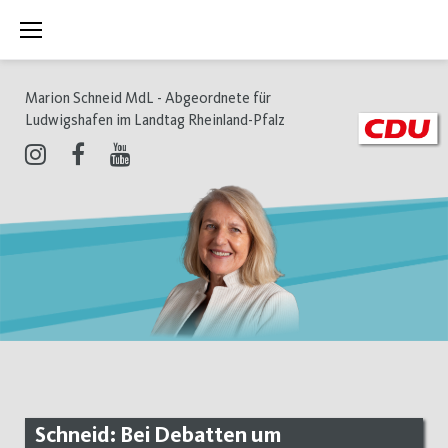
Zum
Inhalt
springen
Marion Schneid MdL - Abgeordnete für
Ludwigshafen im Landtag Rheinland-Pfalz
Instagram
Facebook
Youtube
Schneid: Bei Debatten um