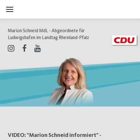
Zum
Inhalt
springen
Marion Schneid MdL - Abgeordnete für
Ludwigshafen im Landtag Rheinland-Pfalz
Instagram
Facebook
Youtube
Schlagwort:
VIDEO: "Marion Schneid informiert" -