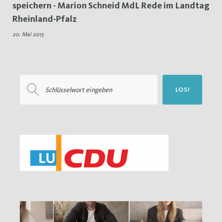
speichern - Marion Schneid MdL Rede im Landtag
Kinder
Rheinland-Pfalz
schützen
20. Mai 2015
Suchen
LOS!
nach: