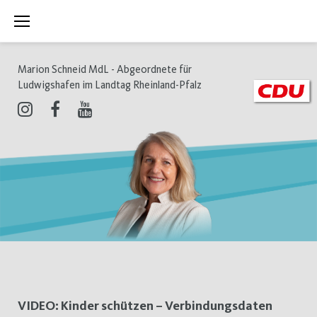
Zum
Inhalt
springen
Marion Schneid MdL - Abgeordnete für
Ludwigshafen im Landtag Rheinland-Pfalz
Instagram
Facebook
Youtube
Schlagwort:
VIDEO: Kinder schützen – Verbindungsdaten