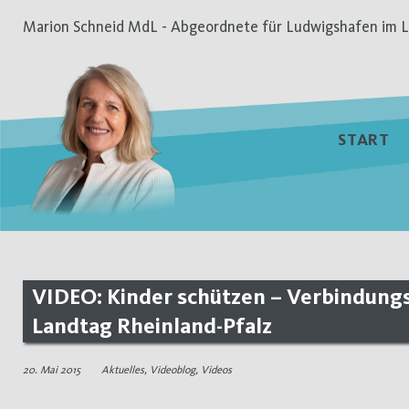
Zum
Marion Schneid MdL - Abgeordnete für Ludwigshafen im L
Inhalt
springen
START
VIDEO: Kinder schützen – Verbindungs
Landtag Rheinland-Pfalz
20. Mai 2015
Aktuelles
,
Videoblog
,
Videos