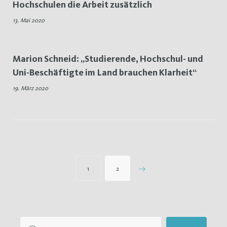
Hochschulen die Arbeit zusätzlich
13. Mai 2020
Marion Schneid: „Studierende, Hochschul- und
Uni-Beschäftigte im Land brauchen Klarheit“
19. März 2020
Seitennummerierung
1
2
der
Beiträge
Suchen