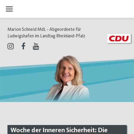
Zum
Inhalt
springen
Marion Schneid MdL - Abgeordnete für
Ludwigshafen im Landtag Rheinland-Pfalz
Instagram
Facebook
Youtube
Woche der Inneren Sicherheit: Die