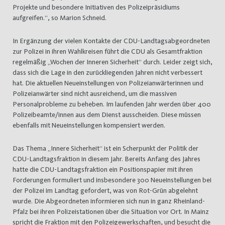
Projekte und besondere Initiativen des Polizeipräsidiums
aufgreifen.“, so Marion Schneid.
In Ergänzung der vielen Kontakte der CDU-Landtagsabgeordneten
zur Polizei in ihren Wahlkreisen führt die CDU als Gesamtfraktion
regelmäßig „Wochen der Inneren Sicherheit“ durch. Leider zeigt sich,
dass sich die Lage in den zurückliegenden Jahren nicht verbessert
hat. Die aktuellen Neueinstellungen von Polizeianwärterinnen und
Polizeianwärter sind nicht ausreichend, um die massiven
Personalprobleme zu beheben. Im laufenden Jahr werden über 400
Polizeibeamte/innen aus dem Dienst ausscheiden. Diese müssen
ebenfalls mit Neueinstellungen kompensiert werden.
Das Thema „Innere Sicherheit“ ist ein Scherpunkt der Politik der
CDU-Landtagsfraktion in diesem Jahr. Bereits Anfang des Jahres
hatte die CDU-Landtagsfraktion ein Positionspapier mit ihren
Forderungen formuliert und insbesondere 300 Neueinstellungen bei
der Polizei im Landtag gefordert, was von Rot-Grün abgelehnt
wurde. Die Abgeordneten informieren sich nun in ganz Rheinland-
Pfalz bei ihren Polizeistationen über die Situation vor Ort. In Mainz
spricht die Fraktion mit den Polizeigewerkschaften, und besucht die