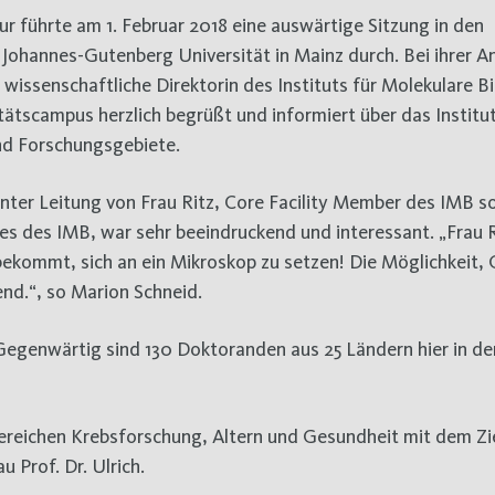
r Johannes-Gutenberg Universität in Mainz durch. Bei ihrer A
wissenschaftliche Direktorin des Instituts für Molekulare Bi
itätscampus herzlich begrüßt und informiert über das Institut
nd Forschungsgebiete.
ter Leitung von Frau Ritz, Core Facility Member des IMB s
es des IMB, war sehr beeindruckend und interessant. „Frau R
bekommt, sich an ein Mikroskop zu setzen! Die Möglichkeit,
end.“, so Marion Schneid.
Gegenwärtig sind 130 Doktoranden aus 25 Ländern hier in de
ereichen Krebsforschung, Altern und Gesundheit mit dem Zie
 Prof. Dr. Ulrich.