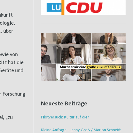
nkunft
ologie,
, über
owie von
itz hat die
 Geräte und
r Forschung
Neueste Beiträge
l, „zu
Pilotversuch: Kultur auf die 1
Kleine Anfrage – Jenny Groß / Marion Schneid: