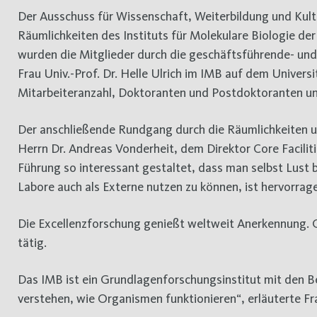
Der Ausschuss für Wissenschaft, Weiterbildung und Kultur führte am 1. Februar 2018 eine auswärtige Sitzung in den
Räumlichkeiten des Instituts für Molekulare Biologie de
wurden die Mitglieder durch die geschäftsführende- und 
Frau Univ.-Prof. Dr. Helle Ulrich im IMB auf dem Univers
Mitarbeiteranzahl, Doktoranten und Postdoktoranten u
Der anschließende Rundgang durch die Räumlichkeiten un
Herrn Dr. Andreas Vonderheit, dem Direktor Core Faciliti
Führung so interessant gestaltet, dass man selbst Lust 
Labore auch als Externe nutzen zu können, ist hervorrag
Die Excellenzforschung genießt weltweit Anerkennung. 
tätig.
Das IMB ist ein Grundlagenforschungsinstitut mit den B
verstehen, wie Organismen funktionieren“, erläuterte Frau