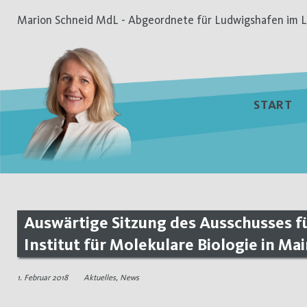
Zum
Marion Schneid MdL - Abgeordnete für Ludwigshafen im L
Inhalt
springen
START
Auswärtige Sitzung des Ausschusses f
Institut für Molekulare Biologie in Ma
1. Februar 2018
Aktuelles
,
News