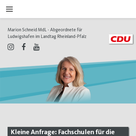
Zum
Inhalt
springen
Marion Schneid MdL - Abgeordnete für
Ludwigshafen im Landtag Rheinland-Pfalz
Instagram
Facebook
Youtube
Kleine Anfrage: Fachschulen für die