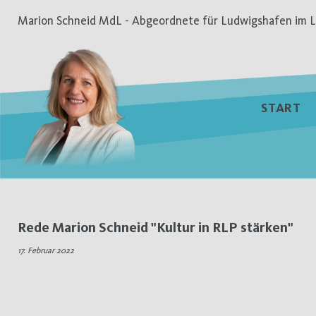
Zum
Marion Schneid MdL - Abgeordnete für Ludwigshafen im L
Inhalt
springen
START
Schlagwort:
Rede Marion Schneid "Kultur in RLP stärken"
Kleine
17. Februar 2022
Anfrage