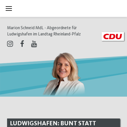
Zum
Inhalt
springen
Marion Schneid MdL - Abgeordnete für
Ludwigshafen im Landtag Rheinland-Pfalz
Instagram
Facebook
Youtube
LUDWIGSHAFEN: BUNT STATT