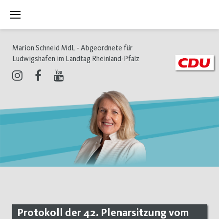
Zum
Inhalt
springen
Marion Schneid MdL - Abgeordnete für
Ludwigshafen im Landtag Rheinland-Pfalz
Instagram
Facebook
Youtube
Protokoll der 42. Plenarsitzung vom