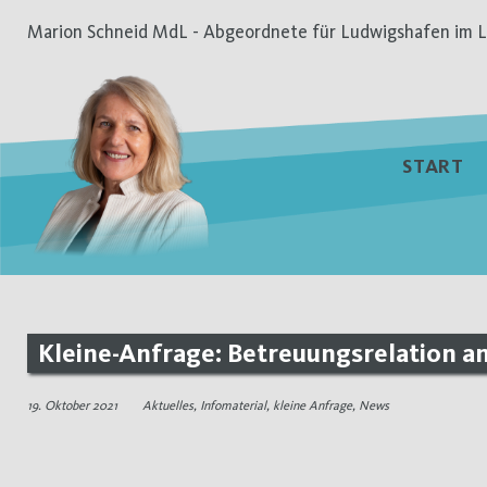
Zum
Marion Schneid MdL - Abgeordnete für Ludwigshafen im L
Inhalt
springen
START
Kleine-Anfrage: Betreuungsrelation a
19. Oktober 2021
Aktuelles
,
Infomaterial
,
kleine Anfrage
,
News