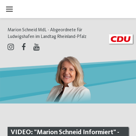
Zum
Inhalt
springen
Marion Schneid MdL - Abgeordnete für
Ludwigshafen im Landtag Rheinland-Pfalz
Instagram
Facebook
Youtube
VIDEO: "Marion Schneid Informiert" -