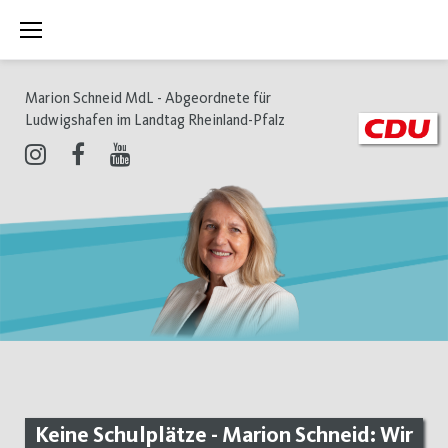
Zum
Inhalt
springen
Marion Schneid MdL - Abgeordnete für
Ludwigshafen im Landtag Rheinland-Pfalz
Instagram
Facebook
Youtube
Keine Schulplätze - Marion Schneid: Wir