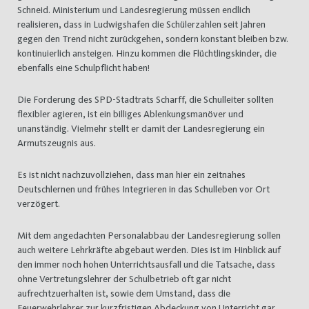
Schneid. Ministerium und Landesregierung müssen endlich
realisieren, dass in Ludwigshafen die Schülerzahlen seit Jahren
gegen den Trend nicht zurückgehen, sondern konstant bleiben bzw.
kontinuierlich ansteigen. Hinzu kommen die Flüchtlingskinder, die
ebenfalls eine Schulpflicht haben!
Die Forderung des SPD-Stadtrats Scharff, die Schulleiter sollten
flexibler agieren, ist ein billiges Ablenkungsmanöver und
unanständig. Vielmehr stellt er damit der Landesregierung ein
Armutszeugnis aus.
Es ist nicht nachzuvollziehen, dass man hier ein zeitnahes
Deutschlernen und frühes Integrieren in das Schulleben vor Ort
verzögert.
Mit dem angedachten Personalabbau der Landesregierung sollen
auch weitere Lehrkräfte abgebaut werden. Dies ist im Hinblick auf
den immer noch hohen Unterrichtsausfall und die Tatsache, dass
ohne Vertretungslehrer der Schulbetrieb oft gar nicht
aufrechtzuerhalten ist, sowie dem Umstand, dass die
Feuerwehrlehrer zur kurzfristigen Abdeckung von Unterricht gar