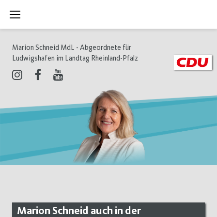
Zum
Inhalt
springen
Marion Schneid MdL - Abgeordnete für
Ludwigshafen im Landtag Rheinland-Pfalz
Instagram
Facebook
Youtube
Marion Schneid auch in der