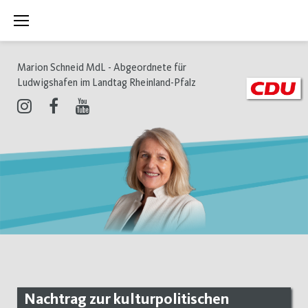
Zum
Inhalt
springen
Marion Schneid MdL - Abgeordnete für
Ludwigshafen im Landtag Rheinland-Pfalz
Instagram
Facebook
Youtube
Nachtrag zur kulturpolitischen