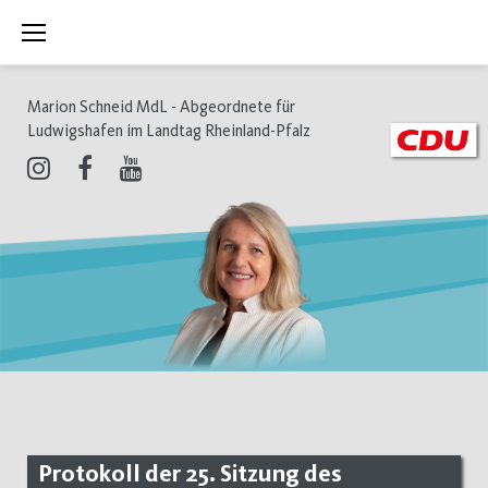
Zum
Inhalt
springen
Marion Schneid MdL - Abgeordnete für
Ludwigshafen im Landtag Rheinland-Pfalz
Instagram
Facebook
Youtube
Protokoll der 25. Sitzung des