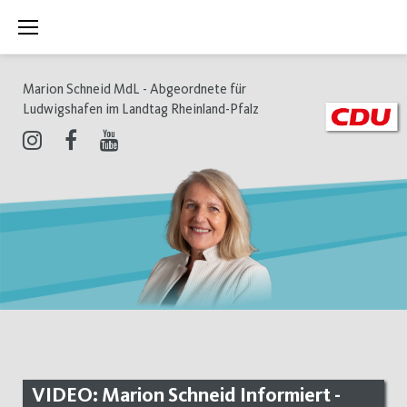
Zum
Inhalt
springen
Marion Schneid MdL - Abgeordnete für
Ludwigshafen im Landtag Rheinland-Pfalz
Instagram
Facebook
Youtube
VIDEO: Marion Schneid Informiert -