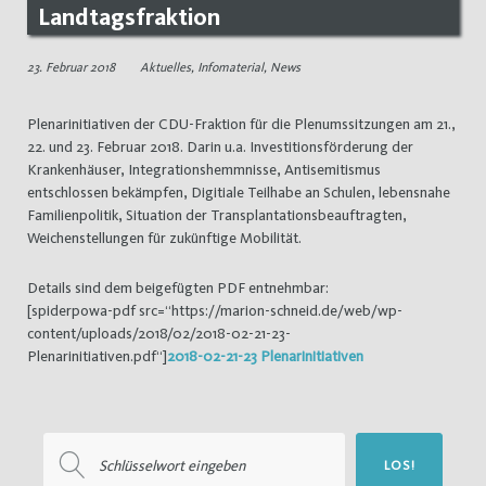
Landtagsfraktion
23. Februar 2018
Aktuelles
,
Infomaterial
,
News
Plenarinitiativen der CDU-Fraktion für die Plenumssitzungen am 21.,
22. und 23. Februar 2018. Darin u.a. Investitionsförderung der
Krankenhäuser, Integrationshemmnisse, Antisemitismus
entschlossen bekämpfen, Digitiale Teilhabe an Schulen, lebensnahe
Familienpolitik, Situation der Transplantationsbeauftragten,
Weichenstellungen für zukünftige Mobilität.
Details sind dem beigefügten PDF entnehmbar:
[spiderpowa-pdf src=“https://marion-schneid.de/web/wp-
content/uploads/2018/02/2018-02-21-23-
Plenarinitiativen.pdf“]
2018-02-21-23 Plenarinitiativen
Suchen
LOS!
nach: