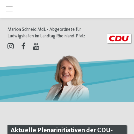
Zum
Inhalt
springen
Marion Schneid MdL - Abgeordnete für
Ludwigshafen im Landtag Rheinland-Pfalz
Instagram
Facebook
Youtube
Aktuelle Plenarinitiativen der CDU-