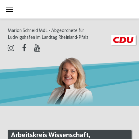
Zum
Inhalt
springen
Marion Schneid MdL - Abgeordnete für
Ludwigshafen im Landtag Rheinland-Pfalz
Instagram
Facebook
Youtube
Arbeitskreis Wissenschaft,