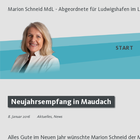
Zum
Marion Schneid MdL - Abgeordnete für Ludwigshafen im L
Inhalt
springen
START
Neujahrsempfang in Maudach
8. Januar 2016
Aktuelles
,
News
Alles Gute im Neuen Jahr wünschte Marion Schneid der Maudacher Ortsvorsteherin Rita Augustin-Funck beim Neujahrsempfang