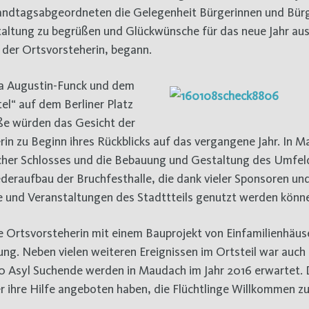
 Landtagsabgeordneten die Gelegenheit Bürgerinnen und Bür
altung zu begrüßen und Glückwünsche für das neue Jahr au
 der Ortsvorsteherin, begann.
ita Augustin-Funck und dem
l“ auf dem Berliner Platz
ße würden das Gesicht der
in zu Beginn ihres Rückblicks auf das vergangene Jahr. In 
cher Schlosses und die Bebauung und Gestaltung des Umfel
iederaufbau der Bruchfesthalle, die dank vieler Sponsoren un
te und Veranstaltungen des Stadttteils genutzt werden könn
e Ortsvorsteherin mit einem Bauprojekt von Einfamilienhäus
g. Neben vielen weiteren Ereignissen im Ortsteil war auch 
 Asyl Suchende werden in Maudach im Jahr 2016 erwartet. 
er ihre Hilfe angeboten haben, die Flüchtlinge Willkommen zu