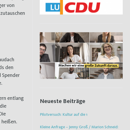
ger von
szutauschen
Maudach
ds den
d Spender
e.
ern entlang
Neueste Beiträge
die
Die
Pilotversuch: Kultur auf die 1
 heißen.
Kleine Anfrage – Jenny Groß / Marion Schneid: