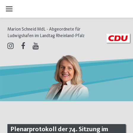
Zum
Inhalt
springen
Marion Schneid MdL - Abgeordnete für
Ludwigshafen im Landtag Rheinland-Pfalz
Instagram
Facebook
Youtube
Plenarprotokoll der 74. Sitzung im