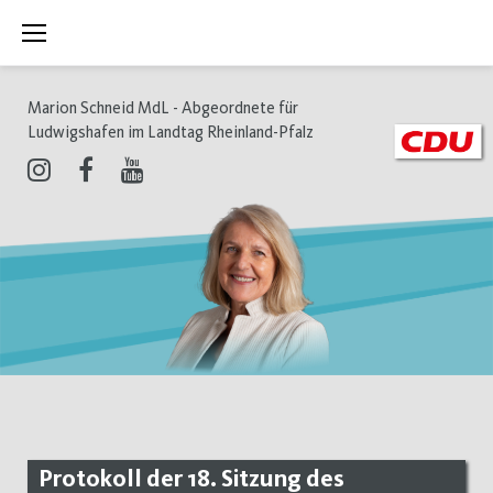
Zum
Inhalt
springen
Marion Schneid MdL - Abgeordnete für
Ludwigshafen im Landtag Rheinland-Pfalz
Instagram
Facebook
Youtube
Protokoll der 18. Sitzung des