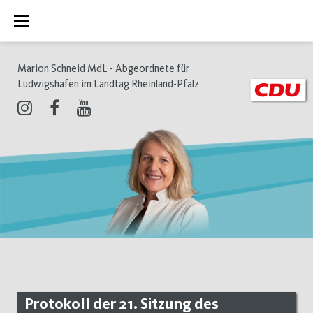
Zum
Inhalt
springen
Marion Schneid MdL - Abgeordnete für
Ludwigshafen im Landtag Rheinland-Pfalz
Instagram
Facebook
Youtube
Protokoll der 21. Sitzung des