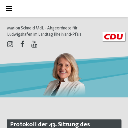
Zum
Inhalt
springen
Marion Schneid MdL - Abgeordnete für
Ludwigshafen im Landtag Rheinland-Pfalz
Instagram
Facebook
Youtube
Protokoll der 43. Sitzung des