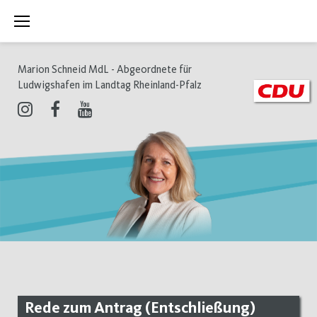
Zum
Inhalt
springen
Marion Schneid MdL - Abgeordnete für
Ludwigshafen im Landtag Rheinland-Pfalz
Instagram
Facebook
Youtube
Rede zum Antrag (Entschließung)