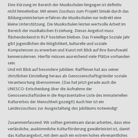
Eine Kürzung im Bereich der Musikschulen hingegen ist definitiv
nicht hinnehmbar. Mit einem Zuschuss zum Projekt Simuki durch das
Bildungsministerium erfahren die Musikschulen nur indirekt eine
kleine Unterstützung. Die Musikschulen leisten wertvolle Arbeit im
Bereich der musikalischen Erziehung. Dieses Angebot muss
flächendeckend in RLP bestehen bleiben. Das Freiwillige Soziale Jahr
gibt Jugendlichen die Möglichkeit, kulturelle und soziale
Kompetenzen zu erwerben und Kunst mit Blick auf ihre Berufswahl
kennenzulernen. Hierfür müssen ausreichend viele Plätze vorhanden
sein.
Und mit Blick auf besondere Jubiläen: Raiffeisen hat aus seiner
christlichen Einstellung heraus als Genossenschaftsgründer soziale
Verantwortung übernommen. (Das hat jetzt gerade auch die
UNESCO-Entscheidung über die Aufnahme der
Genossenschaftsidee in die Repräsentative Liste des immateriellen
Kulturerbes der Menschheit gezeigt!) Auch hier ist ein
Landeszuschuss zur Ausgestaltung des Jubiläums notwendig!
Zusammenfassend: Wir sollten gemeinsam daran arbeiten, dass eine
verlässliche, auskömmliche Kulturförderung gewährleistet ist, damit
das Kulturangebot, mit dem auch ein extrem hohes ehrenamtliches