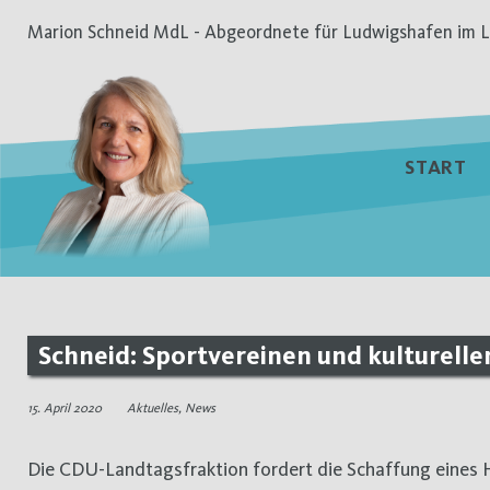
Zum
Marion Schneid MdL - Abgeordnete für Ludwigshafen im L
Inhalt
springen
START
Schneid: Sportvereinen und kulturelle
15. April 2020
Aktuelles
,
News
Die CDU-Landtagsfraktion fordert die Schaffung eines Hilfsprogramms für gemeinnützige Sportvereine und Vereine aus dem