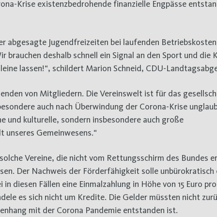
rona-Krise existenzbedrohende finanzielle Engpässe entstan
 abgesagte Jugendfreizeiten bei laufenden Betriebskosten 
ir brauchen deshalb schnell ein Signal an den Sport und die 
 alleine lassen!“, schildert Marion Schneid, CDU-Landtagsabg
enden von Mitgliedern. Die Vereinswelt ist für das gesellsch
besondere auch nach Überwindung der Corona-Krise unglaubl
che und kulturelle, sondern insbesondere auch große
lt unseres Gemeinwesens.“
n solche Vereine, die nicht vom Rettungsschirm des Bundes e
isen. Der Nachweis der Förderfähigkeit solle unbürokratisch
in diesen Fällen eine Einmalzahlung in Höhe von 15 Euro pro
andele es sich nicht um Kredite. Die Gelder müssten nicht zur
enhang mit der Corona Pandemie entstanden ist.