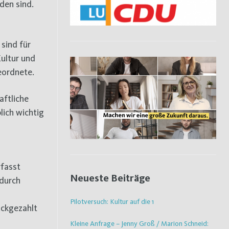
den sind.
sind für
Kultur und
eordnete.
aftliche
ich wichtig
rfasst
Neueste Beiträge
 durch
Pilotversuch: Kultur auf die 1
ückgezahlt
Kleine Anfrage – Jenny Groß / Marion Schneid: