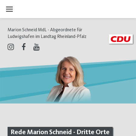
Zum
Inhalt
springen
Marion Schneid MdL - Abgeordnete für
Ludwigshafen im Landtag Rheinland-Pfalz
Instagram
Facebook
Youtube
Rede Marion Schneid - Dritte Orte