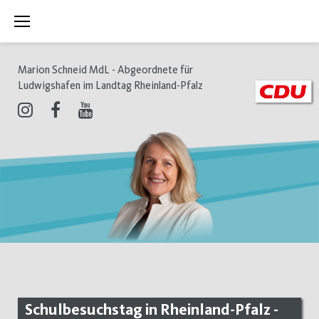
Zum
Inhalt
springen
Marion Schneid MdL - Abgeordnete für
Ludwigshafen im Landtag Rheinland-Pfalz
Instagram
Facebook
Youtube
Schulbesuchstag in Rheinland-Pfalz -