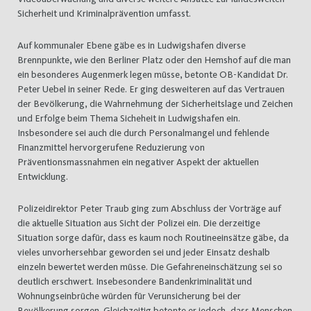
Sicherheit und Kriminalprävention umfasst.
Auf kommunaler Ebene gäbe es in Ludwigshafen diverse
Brennpunkte, wie den Berliner Platz oder den Hemshof auf die man
ein besonderes Augenmerk legen müsse, betonte OB-Kandidat Dr.
Peter Uebel in seiner Rede. Er ging desweiteren auf das Vertrauen
der Bevölkerung, die Wahrnehmung der Sicherheitslage und Zeichen
und Erfolge beim Thema Sicheheit in Ludwigshafen ein.
Insbesondere sei auch die durch Personalmangel und fehlende
Finanzmittel hervorgerufene Reduzierung von
Präventionsmassnahmen ein negativer Aspekt der aktuellen
Entwicklung.
Polizeidirektor Peter Traub ging zum Abschluss der Vorträge auf
die aktuelle Situation aus Sicht der Polizei ein. Die derzeitige
Situation sorge dafür, dass es kaum noch Routineeinsätze gäbe, da
vieles unvorhersehbar geworden sei und jeder Einsatz deshalb
einzeln bewertet werden müsse. Die Gefahreneinschätzung sei so
deutlich erschwert. Insebesondere Bandenkriminalität und
Wohnungseinbrüche würden für Verunsicherung bei der
Bevölkerung sorgen. Gleichzeitig betonte er jedoch, dass Menschen