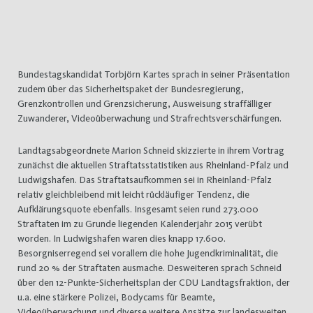
Bundestagskandidat Torbjörn Kartes sprach in seiner Präsentation
zudem über das Sicherheitspaket der Bundesregierung,
Grenzkontrollen und Grenzsicherung, Ausweisung straffälliger
Zuwanderer, Videoüberwachung und Strafrechtsverschärfungen.
Landtagsabgeordnete Marion Schneid skizzierte in ihrem Vortrag
zunächst die aktuellen Straftatsstatistiken aus Rheinland-Pfalz und
Ludwigshafen. Das Straftatsaufkommen sei in Rheinland-Pfalz
relativ gleichbleibend mit leicht rückläufiger Tendenz, die
Aufklärungsquote ebenfalls. Insgesamt seien rund 273.000
Straftaten im zu Grunde liegenden Kalenderjahr 2015 verübt
worden. In Ludwigshafen waren dies knapp 17.600.
Besorgniserregend sei vorallem die hohe Jugendkriminalität, die
rund 20 % der Straftaten ausmache. Desweiteren sprach Schneid
über den 12-Punkte-Sicherheitsplan der CDU Landtagsfraktion, der
u.a. eine stärkere Polizei, Bodycams für Beamte,
Videoüberwachung und diverse weitere Ansätze zur landesweiten