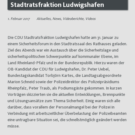
Stadtratsfraktion Ludwigshafen
1. Februar 2017
Aktuelles
,
News
,
Videoberichte
,
Videos
Die CDU Stadtratsfraktion Ludwigshafen hatte am 31. Januar zu
einem Sicherheitsforum in den Stadtratssaal des Rathauses geladen.
Ziel des Abends war ein Austausch über die Sicherheitslage und
sicherheitspolitischen Schwerpunkte auf kommunaler Ebene, im
Land Rheinland-Pfalz und in der Bundesrepublik. Hierzu waren der
OB-Kandidat der CDU für Ludwigshafen, Dr. Peter Uebel,
Bundestagskandidat Torbjörn Kartes, die Landtagsabgeordnete
Marion Schneid sowie der Polizeidirektor des Polizeipräsidiums
Rheinpfalz, Peter Traub, als Podiumsgäste gekommen. In kurzen
Vorträgen skizzierten sie die aktuellen Entwicklungen, Brennpunkte
und Lösungsansätze zum Thema Sicherheit. Einig waren sich alle
darüber, dass vorallem der Personalmangel bei der Polizei in
Verbindung mit arbeitszeitlicher Überbelastung der Polizeibeamten
eine untragbare Situation sei, die schnellstmöglich geändert werden
müsse.