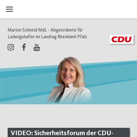
Zum
Inhalt
springen
Marion Schneid MdL - Abgeordnete für
Ludwigshafen im Landtag Rheinland-Pfalz
Instagram
Facebook
Youtube
VIDEO: Sicherheitsforum der CDU-