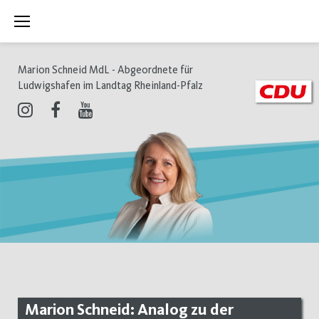
Zum
Inhalt
springen
Marion Schneid MdL - Abgeordnete für
Ludwigshafen im Landtag Rheinland-Pfalz
Instagram
Facebook
Youtube
Marion Schneid: Analog zu der