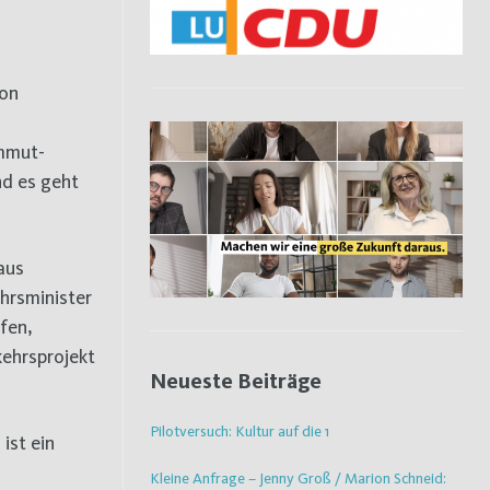
von
ammut-
nd es geht
aus
hrsminister
fen,
kehrsprojekt
Neueste Beiträge
Pilotversuch: Kultur auf die 1
ist ein
Kleine Anfrage – Jenny Groß / Marion Schneid: