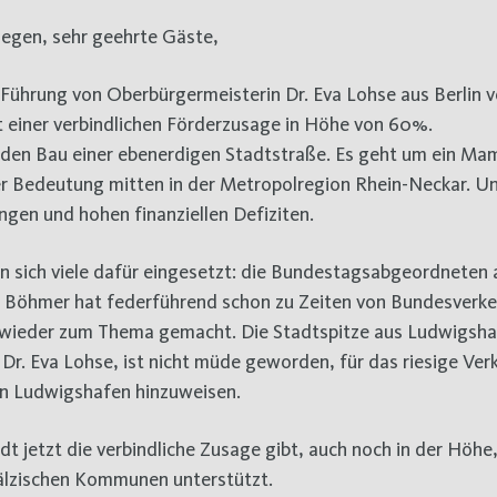
llegen, sehr geehrte Gäste,
Führung von Oberbürgermeisterin Dr. Eva Lohse aus Berlin 
 einer verbindlichen Förderzusage in Höhe von 60%.
 den Bau einer ebenerdigen Stadtstraße. Es geht um ein M
er Bedeutung mitten in der Metropolregion Rhein-Neckar. U
gen und hohen finanziellen Defiziten.
ben sich viele dafür eingesetzt: die Bundestagsabgeordneten 
ia Böhmer hat federführend schon zu Zeiten von Bundesverke
wieder zum Thema gemacht. Die Stadtspitze aus Ludwigsha
Dr. Eva Lohse, ist nicht müde geworden, für das riesige Ver
von Ludwigshafen hinzuweisen.
jetzt die verbindliche Zusage gibt, auch noch in der Höhe, 
pfälzischen Kommunen unterstützt.