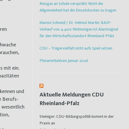
Reizgas an Schule versprüht: Nicht die
Allgemeinheit hat die Einsatzkosten zu tragen
Marion Schneid / Dr. Helmut Martin: BASF-
hren
Verkauf von 4.400 Wohnungen ist Alarmsignal
für den Wirtschaftsstandort Rheinland-Pfalz
schwache
CDU – Trägervielfalt nicht aufs Spiel setzen
brauchen,
Plenarinitiativen Januar 2026
s mit ein.
pazitäten
erkennen und
Aktuelle Meldungen CDU
e Berufs-
Rheinland-Pfalz
t wesentlich
tion,
Steiniger: CDU-Bildungspolitik kommt in der
Praxis an