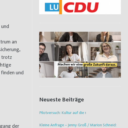
- und
ktrum an
sicherung,
 trotz
chtige
 finden und
Neueste Beiträge
Pilotversuch: Kultur auf die 1
Kleine Anfrage – Jenny Groß / Marion Schneid:
kgang der