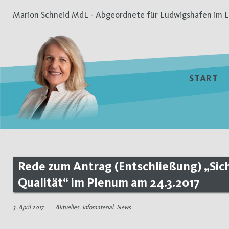
Zum
Marion Schneid MdL - Abgeordnete für Ludwigshafen im L
Inhalt
springen
START
Rede zum Antrag (Entschließung) „Sich
Qualität“ im Plenum am 24.3.2017
3. April 2017
Aktuelles
,
Infomaterial
,
News